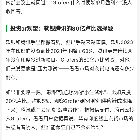
内部会议上就问过：“Grofers什么时候能单月盈利？”没人
敢回答。
投资or观望：软银腾讯的80亿卢比选择题
软银和腾讯手里都攥着钱，但出手越来越谨慎。软银2023
年在印度的投资额比2021年下降了60%，腾讯更是连续两
年没在印度投过新项目。Grofers的80亿卢比融资，对他
们来说更像是“压力测试”——看看市场对杂货电商还有多少
耐心。
如果非要赌一把， 软银可能更倾向“小注试水”，比如只投
20亿卢比，占股5%，观察Grofers能不能把供应链成本降
下来；腾讯或许会先谈“战略合作”，把微信支付、腾讯云接
入Grofers，看看用户数据再说。毕竟印度线上杂货市场的
蛋糕看着诱人，但谁能保证自己不会被噎到？