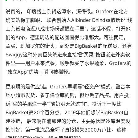
说真的， 印度线上杂货这潭水，深得很。Grofers在北方
确实站稳了脚跟， 联合创始人Albinder Dhindsa放话说“线
上杂货电商近八成市场份额握在手里”，这话不假，打开他
们的App，德里周边的配送圈画得比谁都大。可往南走，
孟买、班加罗尔的街头，到处是BigBasket的配送员，还有
Swiggy这种外卖巨头杀进来直接把“买菜”按钮嵌进外卖软
件里——用户本来点餐，顺手就买了水果蔬菜，Grofers的
“独立App”优势，瞬间被稀释。
更麻烦的是供应链。Grofers早期靠“轻资产”模式，整合本
地小超市发货，省了建仓库的钱，但也丢了品控。用户投
诉“买的苹果烂一半”“酸奶明天就过期”，投诉率一度比
BigBasket高20个百分点。2019年他们想学BigBasket自
建冷链， 后来啊在浦那建的分仓，主要原因是冷库温度没
控制好，第一批冻品全坏了直接损失3000万卢比。这种