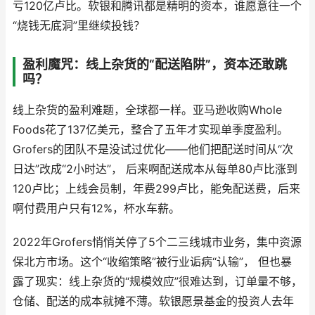
亏120亿卢比。软银和腾讯都是精明的资本，谁愿意往一个
“烧钱无底洞”里继续投钱？
盈利魔咒：线上杂货的“配送陷阱”，资本还敢跳
吗？
线上杂货的盈利难题，全球都一样。亚马逊收购Whole
Foods花了137亿美元，整合了五年才实现单季度盈利。
Grofers的团队不是没试过优化——他们把配送时间从“次
日达”改成“2小时达”， 后来啊配送成本从每单80卢比涨到
120卢比；上线会员制，年费299卢比，能免配送费，后来
啊付费用户只有12%，杯水车薪。
2022年Grofers悄悄关停了5个二三线城市业务，集中资源
保北方市场。这个“收缩策略”被行业诟病“认输”， 但也暴
露了现实：线上杂货的“规模效应”很难达到，订单量不够，
仓储、配送的成本就摊不薄。软银愿景基金的投资人去年