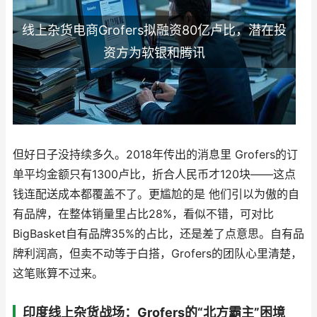
线上杂货电商Grofers拟融资80亿卢比，潜在投
资方为软银和腾讯
但好日子没持续多久。2018年传出的消息里 Grofers的订
单平均金额只有1300卢比，折合人民币才120块——这点
钱连配送成本都覆盖不了。更尴尬的是 他们引以为傲的自
有品牌，在整体销量里占比28%，看似不错，可对比
BigBasket自有品牌35%的占比，还是差了点意思。自有品
牌利润高，但卖不动等于白搭，Grofers的团队心里清楚，
这笔账算不过来。
印度线上杂货战场：Grofers的“北方霸主”困境