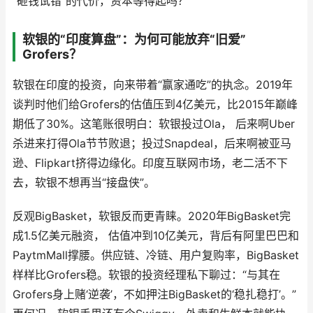
“砸钱试错”的代价，资本等得起吗？
软银的“印度算盘”：为何可能放弃“旧爱”
Grofers？
软银在印度的投资，向来带着“赢家通吃”的执念。2019年
谈判时他们给Grofers的估值压到4亿美元，比2015年巅峰
期低了30%。这笔账很明白：软银投过Ola， 后来啊Uber
杀进来打得Ola节节败退；投过Snapdeal，后来啊被亚马
逊、Flipkart挤得边缘化。印度互联网市场，老二活不下
去，软银不想再当“接盘侠”。
反观BigBasket，软银反而更青睐。2020年BigBasket完
成1.5亿美元融资， 估值冲到10亿美元，背后有阿里巴巴和
PaytmMall撑腰。供应链、冷链、用户复购率，BigBasket
样样比Grofers稳。软银的投资经理私下聊过：“与其在
Grofers身上赌‘逆袭’，不如押注BigBasket的‘稳扎稳打’。”