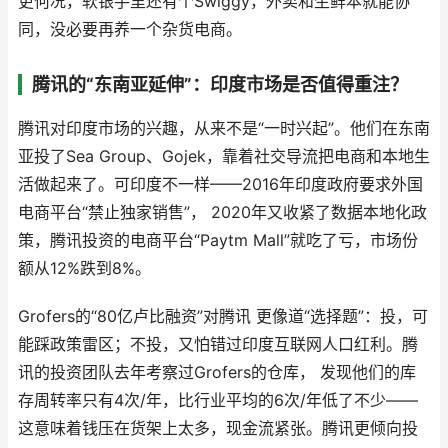
更何况，软银手里还有个Swiggy，外卖和生鲜本就能协
同，没必要再养一个杂货电商。
腾讯的“东南亚延伸”：印度市场是否值得重注？
腾讯对印度市场的兴趣，从来不是“一时兴起”。他们在东南
亚投了Sea Group、Gojek，靠着社交导流把电商和本地生
活做起来了。可印度不一样——2016年印度政府要求外国
电商平台“禁止独家销售”， 2020年又收紧了数据本地化政
策，腾讯投资的电商平台“Paytm Mall”就吃了亏，市场份
额从12%跌到8%。
Grofers的“80亿卢比融资”对腾讯 更像道“选择题”：投，可
能踩政策雷区；不投，又怕错过印度互联网人口红利。腾
讯的投资团队去年考察过Grofers的仓库， 发现他们的库
存周转率只有4次/年，比行业平均的6次/年低了不少——
这意味着钱压在货架上太多，现金流紧张。腾讯更倾向投