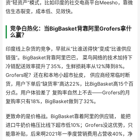
资“轻资产”模式，比如印度的社交电商平台Meesho，靠微
信生态裂变，成本低、见效快。
竞争白热化：当BigBasket背靠阿里Grofers拿什
么赢？
印度线上杂货的竞争，早就从“比谁送得快”变成“比谁供应
链强”。BigBasket背靠阿里巴巴， 菜鸟网络的技术加持下
冷链配送效率提升了35%，生鲜损耗率从12%降到8%。
Grofers呢？还在和本地小超市扯皮， 供应商经常临时断
货，用户下单后“缺货率”高达22%，比BigBasket高15个百
分点。用户体验差了 复购率自然上不去——Grofers的月
复购率只有18%，BigBasket做到了32%。
更致命的是价格战。BigBasket靠着阿里的供应链， 能把
进口牛奶价格压比线下超市低10%；Grofers没这优势，只
能靠补贴，后来啊2021年一季度营销费用占营收40%，净