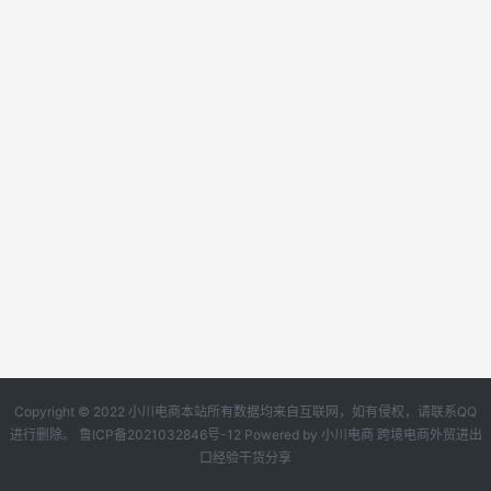
Copyright © 2022 小川电商本站所有数据均来自互联网，如有侵权，请联系QQ
进行删除。
鲁ICP备2021032846号-12
Powered by
小川电商
跨境电商外贸进出
口经验干货分享