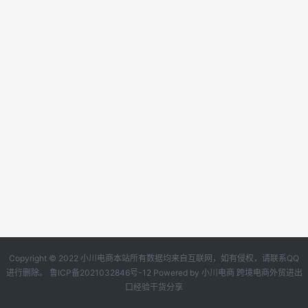
Copyright © 2022 小川电商本站所有数据均来自互联网，如有侵权，请联系QQ
进行删除。
鲁ICP备2021032846号-12
Powered by
小川电商
跨境电商外贸进出
口经验干货分享