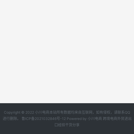
Copyright © 2022 小川电商本站所有数据均来自互联网，如有侵权，请联系QQ
进行删除。
鲁ICP备2021032846号-12
Powered by
小川电商
跨境电商外贸进出
口经验干货分享