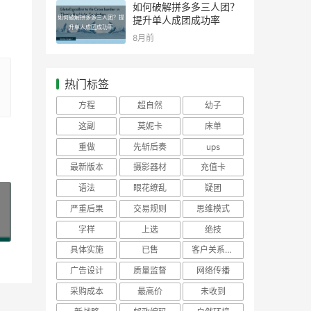
如何破解拼多多三人团？
如何破解拼多多三人团？提
提升单人成团成功率
升单人成团成功率
8月前
热门标签
方程
超自然
幼子
这副
莫妮卡
床单
重做
先斩后奏
ups
最新版本
摄影器材
充值卡
语法
眼花缭乱
疑团
严重后果
交易规则
思维模式
»
字样
上选
绝技
具体实施
已售
客户关系管理
广告设计
质量监督
网络传播
采购成本
最高价
未收到