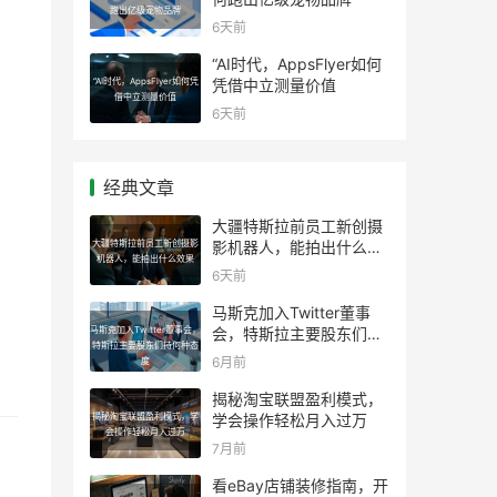
跑出亿级宠物品牌
6天前
“AI时代，AppsFlyer如何
“AI时代，AppsFlyer如何凭
凭借中立测量价值
借中立测量价值
6天前
经典文章
大疆特斯拉前员工新创摄
大疆特斯拉前员工新创摄影
影机器人，能拍出什么效
机器人，能拍出什么效果
果
6天前
马斯克加入Twitter董事
马斯克加入Twitter董事会，
会，特斯拉主要股东们持
特斯拉主要股东们持何种态
何种态度
6月前
度
揭秘淘宝联盟盈利模式，
揭秘淘宝联盟盈利模式，学
学会操作轻松月入过万
会操作轻松月入过万
7月前
看eBay店铺装修指南，开