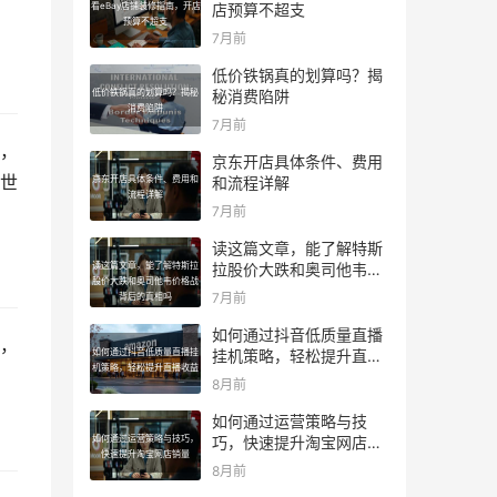
看eBay店铺装修指南，开店
店预算不超支
预算不超支
7月前
低价铁锅真的划算吗？揭
低价铁锅真的划算吗？揭秘
秘消费陷阱
消费陷阱
7月前
，
京东开店具体条件、费用
世
京东开店具体条件、费用和
和流程详解
流程详解
7月前
读这篇文章，能了解特斯
读这篇文章，能了解特斯拉
拉股价大跌和奥司他韦价
股价大跌和奥司他韦价格战
格战背后的真相吗
7月前
背后的真相吗
如何通过抖音低质量直播
，
如何通过抖音低质量直播挂
挂机策略，轻松提升直播
机策略，轻松提升直播收益
收益
8月前
如何通过运营策略与技
如何通过运营策略与技巧，
巧，快速提升淘宝网店销
快速提升淘宝网店销量
量
8月前