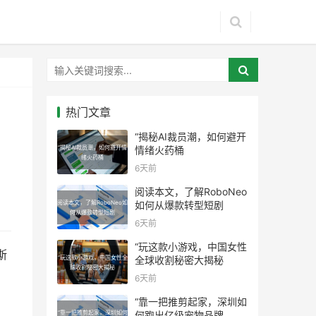
热门文章
“揭秘AI裁员潮，如何避开
“揭秘AI裁员潮，如何避开情
情绪火药桶
绪火药桶
6天前
阅读本文，了解RoboNeo
阅读本文，了解RoboNeo如
如何从爆款转型短剧
何从爆款转型短剧
6天前
“玩这款小游戏，中国女性
斯
“玩这款小游戏，中国女性全
全球收割秘密大揭秘
球收割秘密大揭秘
6天前
“靠一把推剪起家，深圳如
“靠一把推剪起家，深圳如何
何跑出亿级宠物品牌