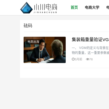
首页
电商大学
砝码
集装箱重量验证V
电商出海
一、 VGM的定义与背景
物的重量，这一重要参数被
须提交准确的毛重数据，以保
5月前
76