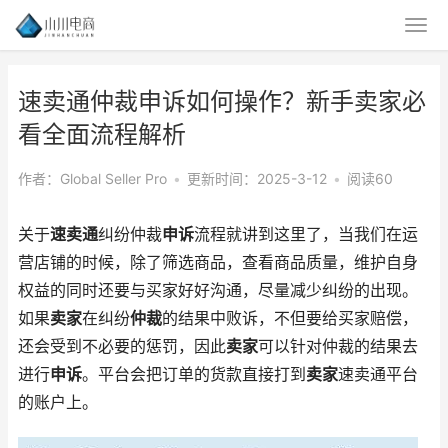
速卖通仲裁申诉如何操作？新手卖家必
看全面流程解析
作者：Global Seller Pro
•
更新时间：2025-3-12
•
阅读60
关于
速卖通
纠纷仲裁
申诉
流程就讲到这里了，当我们在运
营店铺的时候，除了筛选商品，查看商品质量，维护自身
权益的同时还要与买家好好沟通，尽量减少纠纷的出现。
如果
卖家
在纠纷
仲裁
的结果中败诉，不但要给买家赔偿，
还会受到不必要的惩罚，因此
卖家
可以针对仲裁的结果去
进行
申诉
。平台会把订单的货款直接打到
卖家
速卖通平台
的账户上。