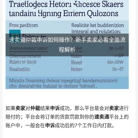
速卖通仲裁申诉如何操作？新手卖家必看全面流
程解析
如果
卖家
对
仲裁
结果
申诉
成功，那么平台是会对
卖家
进行
赔付的；平台会将订单的货款罚款到你的
速卖通
平台上的
账户中，一般会在
申诉
成功后的7个工作日内打款。