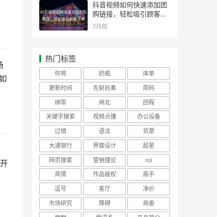
抖音视频如何快速添加团
抖音视频如何快速添加团购
购链接，轻松吸引顾客下
链接，轻松吸引顾客下单
单
7月前
热门标签
场
你将
奶瓶
床单
如
更新时间
先斩后奏
简码
绑带
闸北
回程
关键字搜索
视频点播
办公设备
过错
语法
货票
大通银行
界面设计
超星
网页搜索
营销理论
rol
经开
商情
作品版权
高手
逗号
客厅
净价
市场研究
障碍
商委