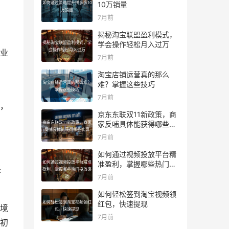
如何通过策略提升拼多多10
10万销量
万销量
7月前
揭秘淘宝联盟盈利模式，
揭秘淘宝联盟盈利模式，学
学会操作轻松月入过万
会操作轻松月入过万
业
7月前
淘宝店铺运营真的那么
淘宝店铺运营真的那么难？
难？掌握这些技巧
掌握这些技巧
7月前
示，
京东东联双11新政策，商
京东东联双11新政策，商家
家反哺具体能获得哪些实
反哺具体能获得哪些实惠
惠
7月前
如何通过视频投放平台精
如何通过视频投放平台精准
准盈利，掌握哪些热门投
采
盈利，掌握哪些热门投放渠
放渠道
7月前
道
如何轻松签到淘宝视频领
如何轻松签到淘宝视频领红
红包，快速提现
境
包，快速提现
7月前
初