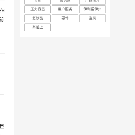
宝物
俄语系
产品简介
压力容器
用户服务
伊利诺伊州
，但
复制品
要件
当局
前
基础上
占
一
巨
巨
者