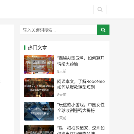
热门文章
“揭秘AI裁员潮，如何避开
“揭秘AI裁员潮，如何避开情
情绪火药桶
绪火药桶
8天前
来
阅读本文，了解RoboNeo
阅读本文，了解RoboNeo如
如何从爆款转型短剧
何从爆款转型短剧
8天前
“玩这款小游戏，中国女性
“玩这款小游戏，中国女性全
全球收割秘密大揭秘
球收割秘密大揭秘
8天前
“靠一把推剪起家，深圳如
“靠一把推剪起家，深圳如何
何跑出亿级宠物品牌