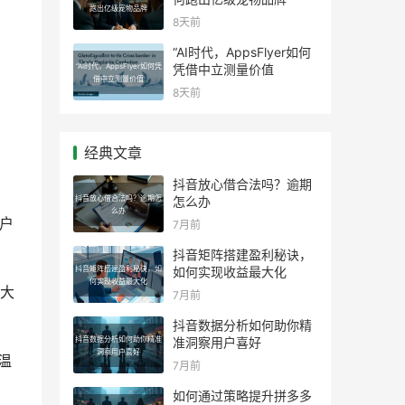
跑出亿级宠物品牌
8天前
“AI时代，AppsFlyer如何
“AI时代，AppsFlyer如何凭
凭借中立测量价值
借中立测量价值
8天前
经典文章
抖音放心借合法吗？逾期
抖音放心借合法吗？逾期怎
怎么办
么办
客户
7月前
抖音矩阵搭建盈利秘诀，
抖音矩阵搭建盈利秘诀，如
如何实现收益最大化
何实现收益最大化
大
7月前
抖音数据分析如何助你精
抖音数据分析如何助你精准
准洞察用户喜好
洞察用户喜好
温
7月前
如何通过策略提升拼多多