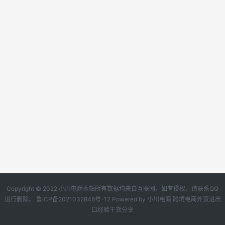
Copyright © 2022 小川电商本站所有数据均来自互联网，如有侵权，请联系QQ
进行删除。
鲁ICP备2021032846号-12
Powered by
小川电商
跨境电商外贸进出
口经验干货分享