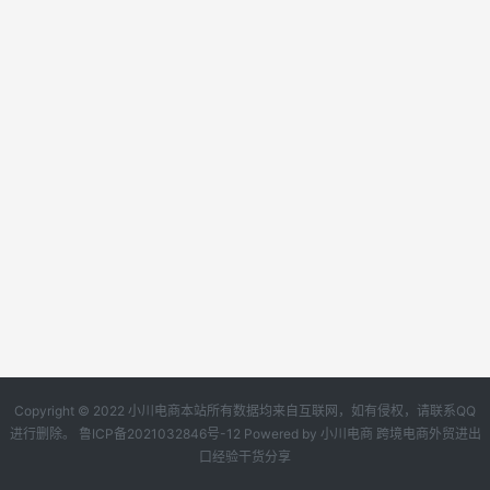
Copyright © 2022 小川电商本站所有数据均来自互联网，如有侵权，请联系QQ
进行删除。
鲁ICP备2021032846号-12
Powered by
小川电商
跨境电商外贸进出
口经验干货分享