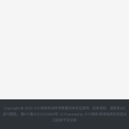
Copyright © 2022 小川电商本站所有数据均来自互联网，如有侵权，请联系QQ
进行删除。
鲁ICP备2021032846号-12
Powered by
小川电商
跨境电商外贸进出
口经验干货分享