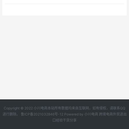
Copyright © 2022 小川电商本站所有数据均来自互联网，如有侵权，请联系QQ
进行删除。
鲁ICP备2021032846号-12
Powered by
小川电商
跨境电商外贸进出
口经验干货分享