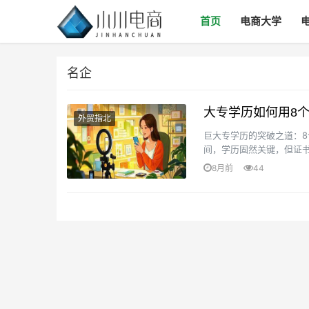
首页
电商大学
名企
大专学历如何用8
外贸指北
巨大专学历的突破之道：8
间，学历固然关键，但证书
升自己的比力，成为进入名企
8月前
44