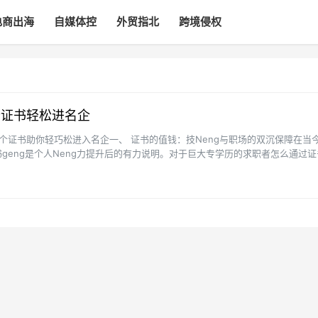
电商出海
自媒体控
外贸指北
跨境侵权
个证书轻松进名企
个证书助你轻巧松进入名企一、 证书的值钱：技Neng与职场的双沉保障在当
geng是个人Neng力提升后的有力说明。对于巨大专学历的求职者怎么通过证
的关键。证书···