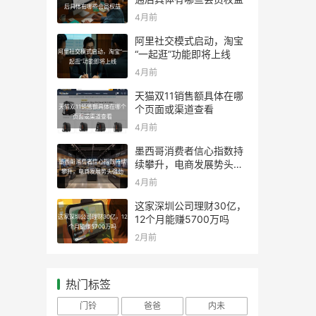
后具体有哪些会员权益
4月前
阿里社交模式启动，淘宝
阿里社交模式启动，淘宝“一
“一起逛”功能即将上线
起逛”功能即将上线
4月前
天猫双11销售额具体在哪
天猫双11销售额具体在哪个
个页面或渠道查看
页面或渠道查看
4月前
墨西哥消费者信心指数持
墨西哥消费者信心指数持续
续攀升，电商发展势头强
攀升，电商发展势头强劲
劲
4月前
这家深圳公司理财30亿，
这家深圳公司理财30亿，12
12个月能赚5700万吗
个月能赚5700万吗
2月前
热门标签
门铃
爸爸
内未