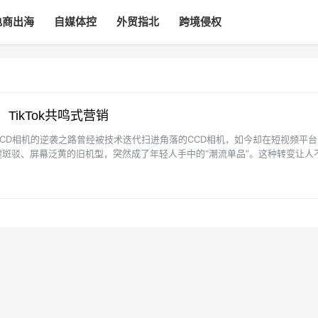
电商出海
自媒体控
外贸指北
跨境侵权
TikTok共鸣式营销
CD相机的逆袭之路曾经被技术迭代扫进角落的CCD相机，如今却在短视频平台
斑驳、屏幕泛黄的旧机型，突然成了年轻人手中的“潮流单品”。这种转变让人
力， 还是营销手···