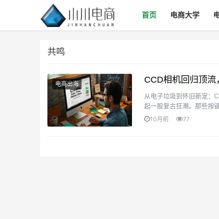
首页
电商大学
共鸣
CCD相机回归顶流，
电商出海
从电子垃圾到怀旧新宠：C
起一股复古狂潮。那些按键
不思考：到底是产品本身的魅
10月前
77