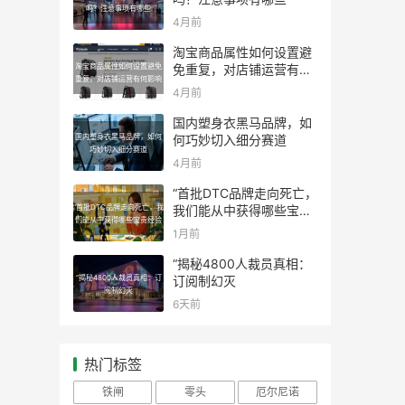
吗？注意事项有哪些
4月前
淘宝商品属性如何设置避
淘宝商品属性如何设置避免
免重复，对店铺运营有何
重复，对店铺运营有何影响
影响
4月前
国内塑身衣黑马品牌，如
国内塑身衣黑马品牌，如何
何巧妙切入细分赛道
巧妙切入细分赛道
4月前
“首批DTC品牌走向死亡，
“首批DTC品牌走向死亡，我
我们能从中获得哪些宝贵
们能从中获得哪些宝贵经验
经验
1月前
“揭秘4800人裁员真相：
“揭秘4800人裁员真相：订
订阅制幻灭
阅制幻灭
6天前
热门标签
铁闸
零头
厄尔尼诺