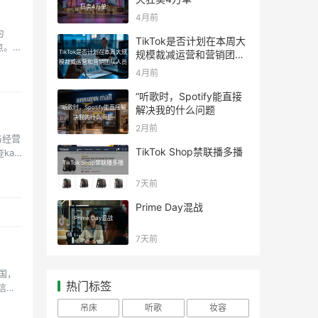
狂卖4万单
4月前
为
TikTok是否计划在本周大
点。
TikTok是否计划在本周大规
规模裁减运营和营销团队
模裁减运营和营销团队人员
人员
4月前
“听歌时，Spotify能直接
“听歌时，Spotify能直接解
解决我的什么问题
决我的什么问题
2月前
与经营
TikTok Shop禁联播多播
kan
TikTok Shop禁联播多播
7天前
Prime Day混战
Prime Day混战
7天前
国，
热门标签
信
吊床
听歌
妆容