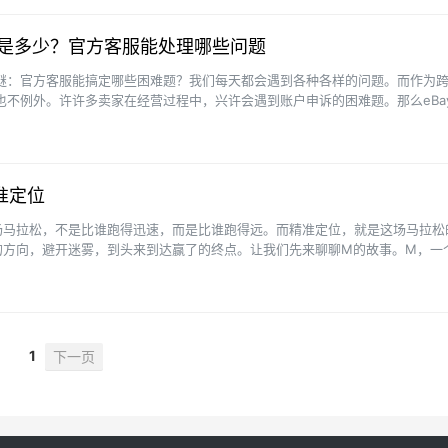
线是多少？官方客服能处理哪些问题
之谜：官方客服能搞定哪些困难题？我们每天都会遇到各种各样的问题。而作为
然也不例外。许许多卖家在经营过程中，兴许会遇到账户申诉的困难题。那么eBa
又能处理哪···
准定位
场马拉松，不是比谁跑得迅速，而是比谁跑得远。而精准定位，就是这场马拉松
的方向，避开迷雾，到头来到达赢了的终点。让我们先来聊聊M的故事。M，一
小白，从刚毕业的迷茫到眼···
1
下一页