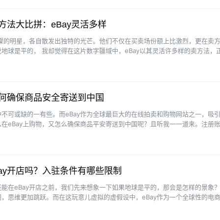
售方法大比拼：eBay灵活多样
璀璨的明星，各自散发出独特的光芒。他们不仅在买卖场份额上比激烈，更在卖
地球是平的， 我却觉得在这片数字疆域中，eBay以其灵活许多样的卖方法，
。在亚马逊上···
如何确保商品安全寄送到中国
不可或缺的一有些。而eBay作为全球最巨大的在线拍卖和购物网站之一，吸
在eBay上购物，又怎么确保商品平安寄送到中国呢？且听我一一道来。注册
需要注册一个···
ay开店吗？入驻条件有哪些限制
能在eBay开店之前，我们先来想象一下如果地球是平的，那会是怎样的景象
，思维更加跳跃。而在这玩意儿虚拟的虚假设中，eBay作为一个全球性的电
更加关键呃。眼下回到···