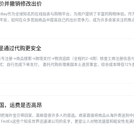
出价并撤销修改出价
安 eBay作为全球知名的在线拍卖与购物平台，为用户提供了丰富的购物体验。作
交易平安，如何在众多竞拍商品中提高自己的出价竞争力，成为许多卖家关注的焦
 就让我···
还是通过代购更安全
号注册→商品搜索→跨境支付→物流追踪（全程约2-4周）核查工商注册信息
模式：自行完成下单支付， 委托代购处理美国本土退货事宜，综合成本降低12%查
中国，运费是否高昂
想把海外宝贝带回家，直邮是很许多人的首选。商家直接将商品从海外寄送到中
、FedEx这些个知名世界迅速递公司的名字，更是让人对物流速度和睦安性充满
费通常不菲。所以如果···