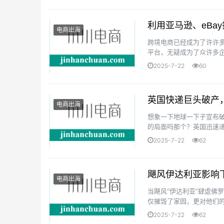
利用亚马逊、eBa
电商出海
跨境电商已经成为了许许多
平台，无疑成为了众许多企
了许许多企业面临的一巨大
2025-7-22
60
英国快递巨头破产，
电商出海
想象一下地球一下子宣布破
的局面吗那个？英国迅速递
过别担心，eBay有妙招护着
2025-7-22
62
飓风伊达利亚影响下
电商出海
当飓风“伊达利亚”肆虐佛
仅摧毁了家园，更对他们的
量，为卖家筑起一道坚实的防
2025-7-22
62