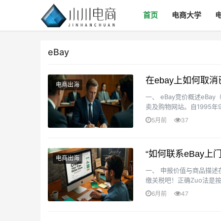
首页
电商大学
eBay
在ebay上如何取
电商出海
一、 eBay竞价概述eB
卖及购物网站。自1995年9月
ebay以经···
5月前
37
“如何联系eBay上
电商出海
一、 申报价值与商品描
缴关税吧！正确Zuo法是按
键词，开箱检···
6月前
47