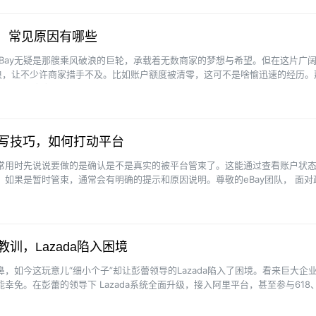
零，常见原因有哪些
Bay无疑是那艘乘风破浪的巨轮，承载着无数商家的梦想与希望。但在这片广
浪，让不少许商家措手不及。比如账户额度被清零，这可不是啥愉迅速的经历。
谜团，看看有哪些常见···
撰写技巧，如何打动平台
正常用时先说说要做的是确认是不是真实的被平台管束了。这能通过查看账户状
个。如果是暂时管束，通常会有明确的提示和原因说明。尊敬的eBay团队， 面对
台进行卖···
教训，Lazada陷入困境
鼻，如今这玩意儿“细小个子”却让彭蕾领导的Lazada陷入了困境。看来巨大企
未能幸免。在彭蕾的领导下 Lazada系统全面升级，接入阿里平台，甚至参与618、