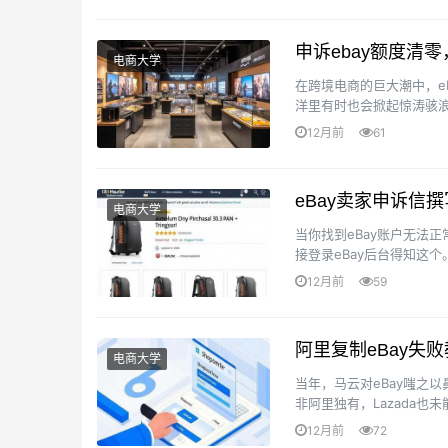
申诉ebay额度清
电商大学
在跨境电商的巨大潮中，e
洋里有时也会掀起惊涛骇
让我们一起来揭开这玩意儿
12月前
61
eBay卖家申诉信
电商大学
当你找到eBay账户无法
接登录eBay后台得知这
违规的挑战，作为在eBay平
12月前
59
阿里复制eBay失败
电商大学
当年，马云对eBay嗤之以
非阿里独有，Lazada也
等巨大促。只是 管···
12月前
72