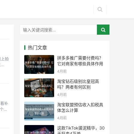
热门文章
拼多多推广需要付费吗？
线上拍
拼多多推广需要付费吗？它
它对商家有哪些具体作用
来
对商家有哪些具体作用
4月前
淘宝钻石级别比皇冠高
淘宝钻石级别比皇冠高吗？
吗？两者有何区别
两者有何区别
4月前
等着补
淘宝联盟预估收入扣税具
这个关
淘宝联盟预估收入扣税具体
体怎么计算
怎么计算
4月前
这款TikTok搓泥精华，30
这款TikTok搓泥精华，30天
天狂卖4万单