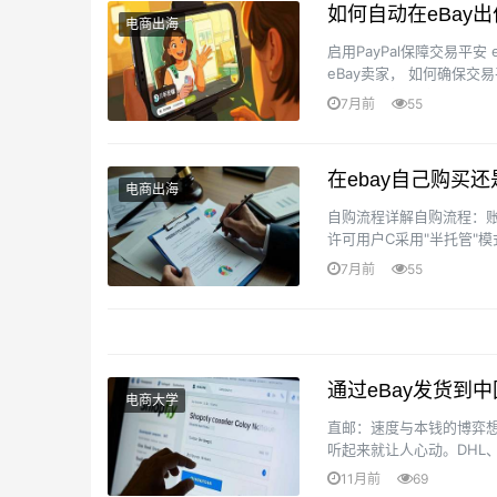
如何自动在eBay
电商出海
启用PayPal保障交易平
eBay卖家， 如何确保
ebay卖家如何撤销出价今天
7月前
55
在ebay自己购买
电商出海
自购流程详解自购流程：账
许可用户C采用"半托管"
卖家Feedb···
7月前
55
通过eBay发货到
电商大学
直邮：速度与本钱的博弈
听起来就让人心动。DHL
心。但是别忘了这背后的运
11月前
69