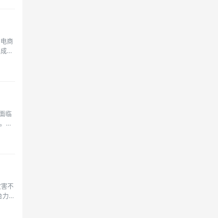
的电商
却成为
面临
套。不
灾害不
台力