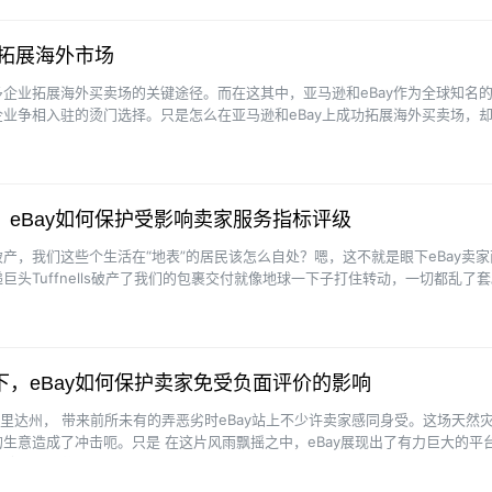
y拓展海外市场
企业拓展海外买卖场的关键途径。而在这其中，亚马逊和eBay作为全球知名
业争相入驻的烫门选择。只是怎么在亚马逊和eBay上成功拓展海外买卖场，
困难题。本文将从···
eBay如何保护受影响卖家服务指标评级
产，我们这些个生活在“地表”的居民该怎么自处？嗯，这不就是眼下eBay卖家
巨头Tuffnells破产了我们的包裹交付就像地球一下子打住转动，一切都乱了
我们···
，eBay如何保护卖家免受负面评价的影响
罗里达州， 带来前所未有的弄恶劣时eBay站上不少许卖家感同身受。这场天然
生意造成了冲击呃。只是 在这片风雨飘摇之中，eBay展现出了有力巨大的平
线，护着他···