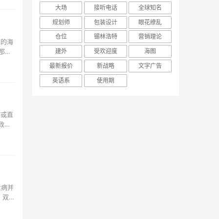
大场
接听电话
全球知名
规划师
包装设计
眼花缭乱
仓位
锡林浩特
营销理论
阔的海
建外
受欢迎度
海图
那么
最新报价
新战略
文字广告
英语系
使用期
态或直
政策
业病并
双11