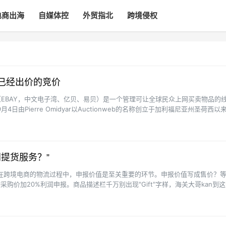
电商出海
自媒体控
外贸指北
跨境侵权
消已经出价的竞价
ay（EBAY，中文电子湾、亿贝、易贝）是一个管理可让全球民众上网买卖物品的
4日由Pierre Omidyar以Auctionweb的名称创立于加利福尼亚州圣荷西以
门提货服务？”
述在跨境电商的物流过程中，申报价值是至关重要的环节。申报价值写成售价？
采购价加20%利润申报。商品描述栏千万别出现"Gift"字样，海关大哥kan到