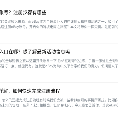
y账号？注册步骤有哪些
的关键收入来源。而eBay作为全球最巨大的在线拍卖和购物网站之一，吸引
速注册eBay账号，开启你的跨境电商之旅呢？本文将带你一探究竟。注册前
要做一些准备···
台入口在哪？想了解最新活动信息吗
：你的全球购物之旅从这里开头想象一下 你站在地球的边缘，手握一张通往全球
轻巧一点，就能拥有。这就是eBay海淘中文平台带给我们的魔力。但问题来
哪？别急，我···
料详解，如何快速完成注册流程
纱：怎么飞迅速完成注册流程有时候我们会被一些看似麻烦的事情所困扰。比如
一场未知的冒险，充满了未知和挑战。但是 别担心，今天我要告诉你，其实eBay
正确的技巧···