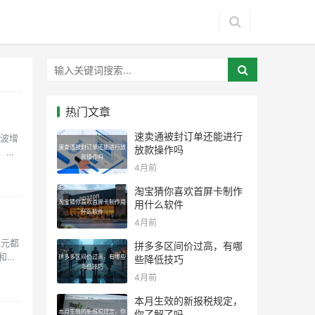
热门文章
速卖通被封订单还能进行
一波增
速卖通被封订单还能进行放
放款操作吗
，移
款操作吗
4月前
淘宝猜你喜欢首屏卡制作
淘宝猜你喜欢首屏卡制作用
用什么软件
什么软件
4月前
次元都
拼多多区间价过高，有哪
和虚
拼多多区间价过高，有哪些
些降低技巧
降低技巧
4月前
本月生效的新报税规定，
本月生效的新报税规定，你
你了解了吗