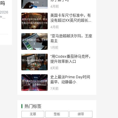
》吗
了解了吗
4月前
026
美国卡车尺寸标准中，有
产品
美国卡车尺寸标准中，有没
没有超过XX英尺的超长尺
有超过XX英尺的超长尺寸限
寸限制
4月前
制
“亚马逊超越沃尔玛，王座
“亚马逊超越沃尔玛，王座易
易主
主
1月前
“用Codex番茄钟马克杯，
“用Codex番茄钟马克杯，提
提升效率新入口
升效率新入口
8天前
史上最淡Prime Day时间
史上最淡Prime Day时间最
最早、动静最小
早、动静最小
7天前
热门标签
无罪
垫板
绑带