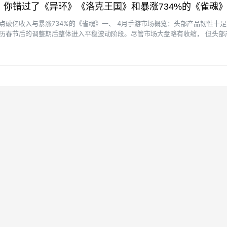
，你错过了《异环》《洛克王国》和暴涨734%的《雀魂
点破亿收入与暴涨734%的《雀魂》一、 4月手游市场概览：头部产品韧性十足2
历春节后的调整期后整体进入平稳波动阶段。尽管市场大盘略有收缩， 但头部
P联动等运···