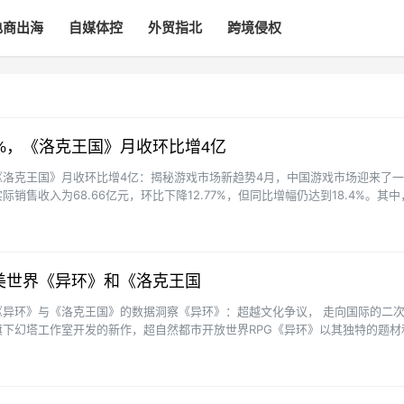
电商出海
自媒体控
外贸指北
跨境侵权
0%，《洛克王国》月收环比增4亿
 《洛克王国》月收环比增4亿：揭秘游戏市场新趋势4月，中国游戏市场迎来了
销售收入为68.66亿元，环比下降12.77%，但同比增幅仍达到18.4%。其中
洛···
完美世界《异环》和《洛克王国
《异环》与《洛克王国》的数据洞察《异环》：超越文化争议， 走向国际的二
下幻塔工作室开发的新作，超自然都市开放世界RPG《异环》以其独特的题材
球超过3500万···