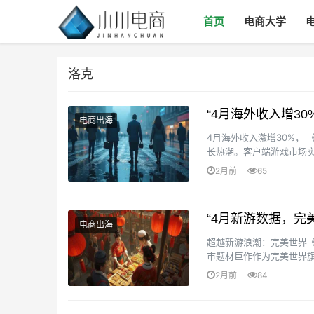
首页
电商大学
洛克
“4月海外收入增3
电商出海
4月海外收入激增30%，
长热潮。客户端游戏市场实际
动端游戏逆势双增，次新品《
2月前
65
“4月新游数据，
电商出海
超越新游浪潮：完美世界
市题材巨作作为完美世界旗
幻5引擎的强大支持，吸引了全
2月前
84