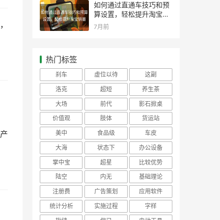
如何通过直通车技巧和预
如何通过直通车技巧和预算
算设置，轻松提升淘宝销
设置，轻松提升淘宝销量
量
，
7月前
热门标签
刹车
虚位以待
这副
洛克
超短
养生茶
大场
前代
影石掀桌
价值观
肢体
货运站
美中
食品级
车皮
产
大海
状态下
办公设备
掌中宝
超星
比较优势
陆空
内无
基础理论
注册费
广告策划
应用软件
统计分析
实施过程
字样