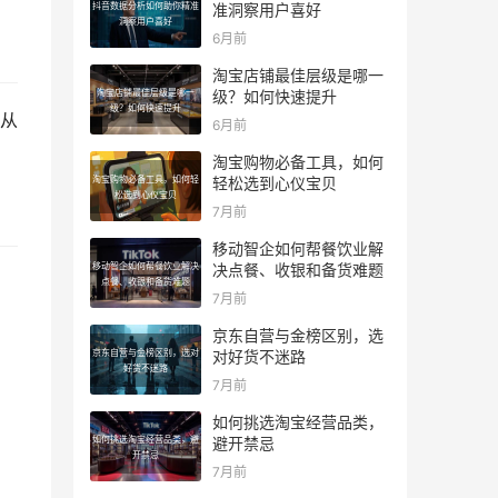
抖音数据分析如何助你精准
准洞察用户喜好
洞察用户喜好
6月前
淘宝店铺最佳层级是哪一
淘宝店铺最佳层级是哪一
级？如何快速提升
级？如何快速提升
从
6月前
淘宝购物必备工具，如何
淘宝购物必备工具，如何轻
轻松选到心仪宝贝
松选到心仪宝贝
7月前
移动智企如何帮餐饮业解
移动智企如何帮餐饮业解决
决点餐、收银和备货难题
点餐、收银和备货难题
7月前
京东自营与金榜区别，选
京东自营与金榜区别，选对
对好货不迷路
好货不迷路
7月前
如何挑选淘宝经营品类，
如何挑选淘宝经营品类，避
避开禁忌
开禁忌
7月前