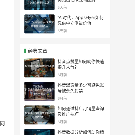
跑出亿级宠物品牌
5天前
“AI时代，AppsFlyer如何
“AI时代，AppsFlyer如何凭
凭借中立测量价值
借中立测量价值
5天前
经典文章
抖音点赞量如何助你快速
抖音点赞量如何助你快速提
提升人气？
升人气？
6月前
抖音退货量多少可避免账
抖音退货量多少可避免账号
号被永久封禁
被永久封禁
6月前
如何通过抖店月销量查询
如何通过抖店月销量查询及
及推广技巧
推广技巧
6月前
同
抖音数据分析如何助你精