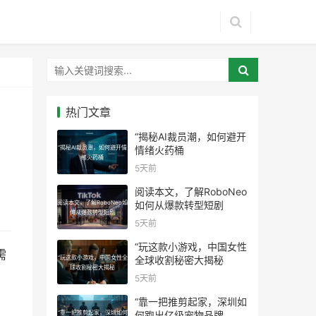
热门文章
“揭秘AI裁员潮，如何避开
“揭秘AI裁员潮，如何避开情
情绪火药桶
绪火药桶
5天前
阅读本文，了解RoboNeo
阅读本文，了解RoboNeo如
如何从爆款转型短剧
何从爆款转型短剧
5天前
“玩这款小游戏，中国女性
需
“玩这款小游戏，中国女性全
全球收割秘密大揭秘
球收割秘密大揭秘
5天前
“靠一把推剪起家，深圳如
“靠一把推剪起家，深圳如何
何跑出亿级宠物品牌