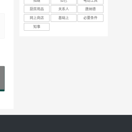
指缝
但已
电动工具
厨房用品
关系人
唐纳德
网上商店
基础上
必要条件
知事
»