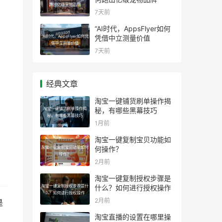
跑出亿级宠物品牌
7天前
“AI时代，AppsFlyer如何
“AI时代，AppsFlyer如何凭
凭借中立测量价值
借中立测量价值
7天前
经典文章
淘宝一键铺货刷单操作揭
淘宝一键铺货刷单操作揭
秘，有哪些黑幕技巧
秘，有哪些黑幕技巧
1月前
淘宝一键复制宝贝功能如
淘宝一键复制宝贝功能如何
何操作？
操作？
2月前
淘宝一键复制授权步骤是
淘宝一键复制授权步骤是什
什么？如何进行授权操作
么？如何进行授权操作
2月前
是
淘宝直播的设置在哪里操