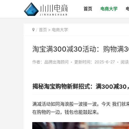
首页
电商大学
首页
>
电商大学
淘宝满300减30活动：购物满3
作者：品牌出海顾问
•
更新时间：2025-6-27
•
阅读
揭秘淘宝购物新鲜招式：满300减3
满减活动如同海浪般一波接一波。今天 我们就来
在购物的一边，钱包也能鼓起来。