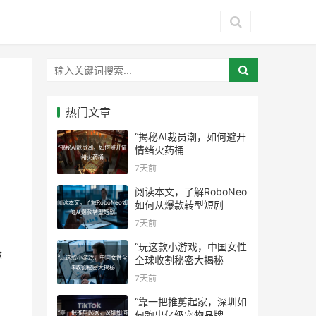
热门文章
“揭秘AI裁员潮，如何避开
“揭秘AI裁员潮，如何避开情
情绪火药桶
绪火药桶
7天前
阅读本文，了解RoboNeo
阅读本文，了解RoboNeo如
如何从爆款转型短剧
何从爆款转型短剧
7天前
“玩这款小游戏，中国女性
你
“玩这款小游戏，中国女性全
全球收割秘密大揭秘
球收割秘密大揭秘
7天前
“靠一把推剪起家，深圳如
“靠一把推剪起家，深圳如何
何跑出亿级宠物品牌