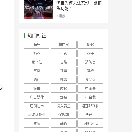
淘宝为何无法实现一键铺
淘宝为何无法实现一键铺货
货功能？
功能？
4月前
热门标签
海鱼
超自然
听歌
洛克
罩衫
盘子
爱马仕
贵族
消防员
直觉
词类
垫板
语汇
绑带
食品级
要
板车
应援
中南美
广告媒体
野狼
小白龙
连锁超市
投入资金
塔那那利佛
反垃圾邮件
保修期
法律上
资历
基价
网络时代