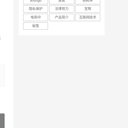
wishgo
臭氧
损耗率
隐私保护
法律效力
宝物
电商中
产品简介
互联网技术
秘笈
优