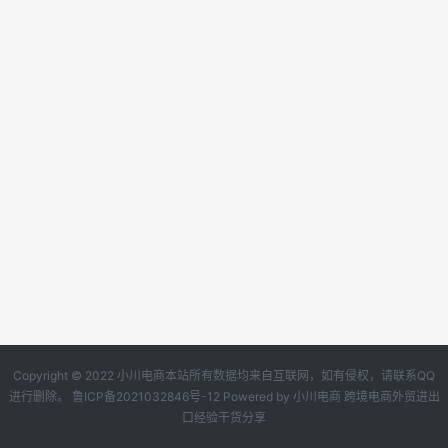
Copyright © 2022 小川电商本站所有数据均来自互联网，如有侵权，请联系QQ
进行删除。
鲁ICP备2021032846号-12
Powered by
小川电商
跨境电商外贸进出
口经验干货分享