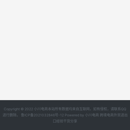
Copyright © 2022 小川电商本站所有数据均来自互联网，如有侵权，请联系QQ
进行删除。
鲁ICP备2021032846号-12
Powered by
小川电商
跨境电商外贸进出
口经验干货分享