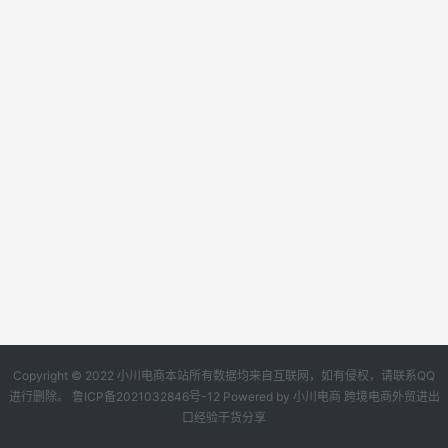
Copyright © 2022 小川电商本站所有数据均来自互联网，如有侵权，请联系QQ
进行删除。
鲁ICP备2021032846号-12
Powered by
小川电商
跨境电商外贸进出
口经验干货分享