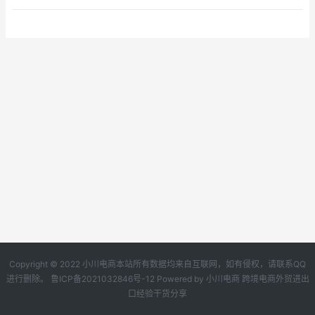
Copyright © 2022 小川电商本站所有数据均来自互联网，如有侵权，请联系QQ
进行删除。
鲁ICP备2021032846号-12
Powered by
小川电商
跨境电商外贸进出
口经验干货分享