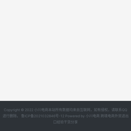
Copyright © 2022 小川电商本站所有数据均来自互联网，如有侵权，请联系QQ
进行删除。
鲁ICP备2021032846号-12
Powered by
小川电商
跨境电商外贸进出
口经验干货分享