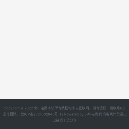
Copyright © 2022 小川电商本站所有数据均来自互联网，如有侵权，请联系QQ
进行删除。
鲁ICP备2021032846号-12
Powered by
小川电商
跨境电商外贸进出
口经验干货分享