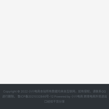
Copyright © 2022 小川电商本站所有数据均来自互联网，如有侵权，请联系QQ
进行删除。
鲁ICP备2021032846号-12
Powered by
小川电商
跨境电商外贸进出
口经验干货分享