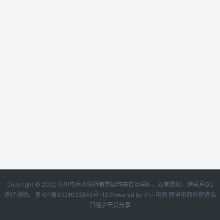
Copyright © 2022 小川电商本站所有数据均来自互联网，如有侵权，请联系QQ
进行删除。
鲁ICP备2021032846号-12
Powered by
小川电商
跨境电商外贸进出
口经验干货分享