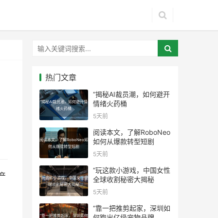
热门文章
“揭秘AI裁员潮，如何避开
“揭秘AI裁员潮，如何避开情
情绪火药桶
绪火药桶
5天前
阅读本文，了解RoboNeo
阅读本文，了解RoboNeo如
如何从爆款转型短剧
何从爆款转型短剧
5天前
“玩这款小游戏，中国女性
产
“玩这款小游戏，中国女性全
全球收割秘密大揭秘
球收割秘密大揭秘
5天前
“靠一把推剪起家，深圳如
“靠一把推剪起家，深圳如何
何跑出亿级宠物品牌