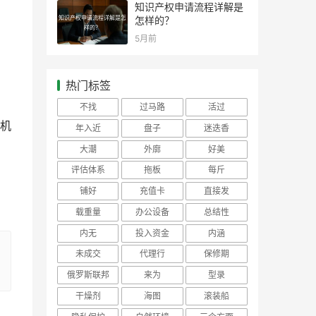
知识产权申请流程详解是
知识产权申请流程详解是怎
怎样的？
样的？
5月前
热门标签
不找
过马路
活过
机
年入近
盘子
迷迭香
大潮
外廓
好美
评估体系
拖板
每斤
铺好
充值卡
直接发
载重量
办公设备
总结性
内无
投入资金
内涵
未成交
代理行
保修期
俄罗斯联邦
来为
型录
干燥剂
海图
滚装船