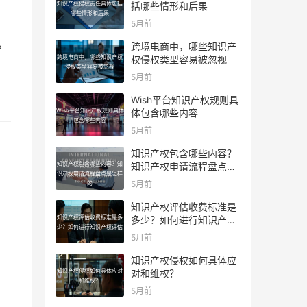
知识产权侵权责任具体包括
括哪些情形和后果
哪些情形和后果
5月前
。
跨境电商中，哪些知识产
跨境电商中，哪些知识产权
权侵权类型容易被忽视
侵权类型容易被忽视
5月前
Wish平台知识产权规则具
Wish平台知识产权规则具体
体包含哪些内容
包含哪些内容
5月前
知识产权包含哪些内容？
知识产权包含哪些内容？知
知识产权申请流程盘点是
识产权申请流程盘点是怎样
怎样的
5月前
的
知识产权评估收费标准是
知识产权评估收费标准是多
多少？如何进行知识产权
少？如何进行知识产权评估
评估
5月前
知识产权侵权如何具体应
知识产权侵权如何具体应对
对和维权？
和维权？
5月前