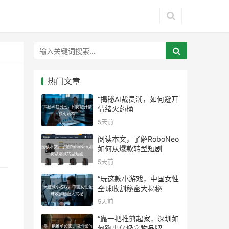
热门文章
“揭秘AI裁员潮，如何避开
“揭秘AI裁员潮，如何避开情
情绪火药桶
绪火药桶
5天前
阅读本文，了解RoboNeo
阅读本文，了解RoboNeo如
如何从爆款转型短剧
何从爆款转型短剧
5天前
“玩这款小游戏，中国女性
“玩这款小游戏，中国女性全
全球收割秘密大揭秘
球收割秘密大揭秘
5天前
“靠一把推剪起家，深圳如
“靠一把推剪起家，深圳如何
何跑出亿级宠物品牌