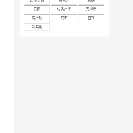
质量监督
联系人
喜好
云图
优质产品
完毕后
房产税
现汇
直飞
及其他