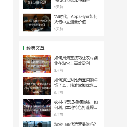
跑出亿级宠物品牌
5天前
“AI时代，AppsFlyer如何
“AI时代，AppsFlyer如何凭
凭借中立测量价值
借中立测量价值
5天前
经典文章
如何用淘宝技巧让农村创
如何用淘宝技巧让农村创业
业在淘宝上高效盈利
在淘宝上高效盈利
8月前
如何通过对比淘宝闪购与
如何通过对比淘宝闪购与饿
饿了么，精准掌握优惠策
了么，精准掌握优惠策略和
略和运营模式
9月前
运营模式
农村抖音短视频赚钱，如
农村抖音短视频赚钱，如何
何利用本地特色打造爆款
利用本地特色打造爆款内容
内容
9月前
淘宝电商代运营靠谱吗？