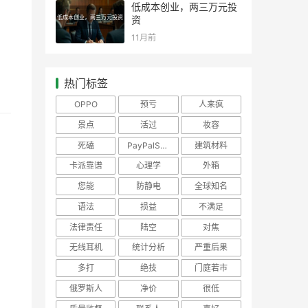
低成本创业，两三万元投
低成本创业，两三万元投资
资
11月前
热门标签
OPPO
预亏
人来疯
景点
活过
妆容
死磕
PayPalShopify
建筑材料
卡派靠谱
心理学
外箱
您能
防静电
全球知名
语法
损益
不满足
法律责任
陆空
对焦
无线耳机
统计分析
严重后果
多打
绝技
门庭若市
俄罗斯人
净价
很低