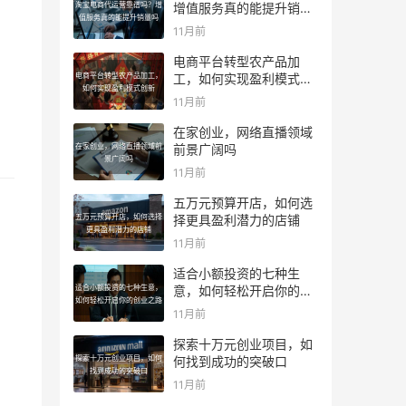
淘宝电商代运营靠谱吗？增
增值服务真的能提升销量
值服务真的能提升销量吗
吗
11月前
电商平台转型农产品加
电商平台转型农产品加工，
工，如何实现盈利模式创
如何实现盈利模式创新
新
11月前
在家创业，网络直播领域
在家创业，网络直播领域前
前景广阔吗
景广阔吗
11月前
五万元预算开店，如何选
五万元预算开店，如何选择
择更具盈利潜力的店铺
更具盈利潜力的店铺
11月前
适合小额投资的七种生
适合小额投资的七种生意，
意，如何轻松开启你的创
如何轻松开启你的创业之路
业之路
11月前
探索十万元创业项目，如
探索十万元创业项目，如何
何找到成功的突破口
找到成功的突破口
11月前