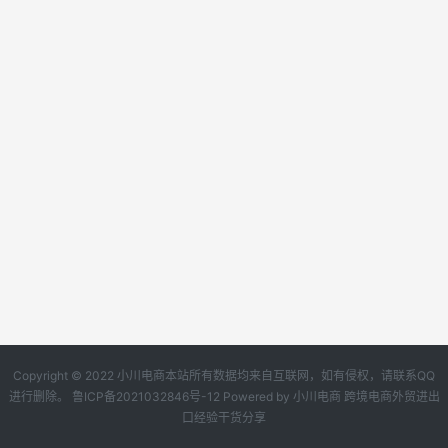
Copyright © 2022 小川电商本站所有数据均来自互联网，如有侵权，请联系QQ
进行删除。
鲁ICP备2021032846号-12
Powered by
小川电商
跨境电商外贸进出
口经验干货分享