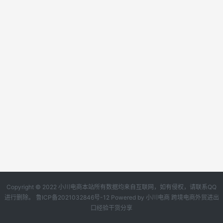
Copyright © 2022 小川电商本站所有数据均来自互联网，如有侵权，请联系QQ
进行删除。
鲁ICP备2021032846号-12
Powered by
小川电商
跨境电商外贸进出
口经验干货分享