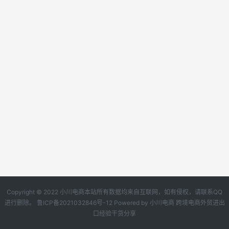
Copyright © 2022 小川电商本站所有数据均来自互联网，如有侵权，请联系QQ
进行删除。
鲁ICP备2021032846号-12
Powered by
小川电商
跨境电商外贸进出
口经验干货分享