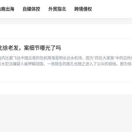
电商出海
自媒体控
外贸指北
跨境侵权
北徐老发，案细节曝光了吗
从缅甸内比都飞往中国云南的包机降落昆明长远水机场，因为“四巨大家族”中的白所
巨大犯法嫌疑人被押解回国，一张陌生的面孔也随之进入了公众的视线。图为徐
黑屋内，墙上···