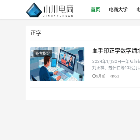
首页
电商大学
正字
血手印正字数字缅
外贸指北
2024年1月30日一架
刘正祥、魏怀仁等10名沉
犯法集团关押电诈人员的细小
9月前
53