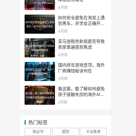
规则有哪些
4月前
如何安全避免在淘宝上遇
如何安全避免在淘宝上遇到
到黑车，并学会正确开黑
黑车，并学会正确开黑车
车
4月前
亚马逊税务新规是否导致
亚马逊税务新规是否导致卖
卖家普遍感到焦虑
家普遍感到焦虑
4月前
国内拼豆游戏登顶，海外
国内拼豆游戏登顶，海外厂
厂商赚钱秘诀何在
商赚钱秘诀何在
3月前
看这篇，能了解如何避免
看这篇，能了解如何避免孩
孩子接触失控的海外AI水
子接触失控的海外AI水果恶
果恶俗短剧
2月前
俗短剧
热门标签
保证书
超短
卡派靠谱