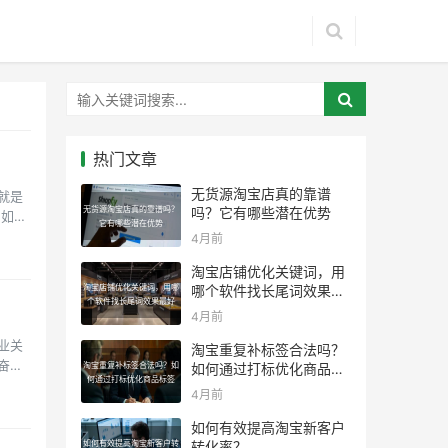
热门文章
无货源淘宝店真的靠谱
就是
无货源淘宝店真的靠谱吗？
吗？它有哪些潜在优势
 如果
它有哪些潜在优势
4月前
淘宝店铺优化关键词，用
淘宝店铺优化关键词，用哪
哪个软件找长尾词效果最
个软件找长尾词效果最好
好
4月前
业关
淘宝重复补标签合法吗？
奋进
淘宝重复补标签合法吗？如
如何通过打标优化商品标
何通过打标优化商品标签
签
4月前
如何有效提高淘宝新客户
如何有效提高淘宝新客户转
转化率？