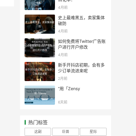
化率？
4月前
史上最难黑五，卖家集体
史上最难黑五，卖家集体破
破防
防
4月前
如何免费将Twitter广告账
如何免费将Twitter广告账户
户进行开户修改
进行开户修改
4月前
新手开抖店初期，会有多
新手开抖店初期，会有多少
少订单流进来呢
订单流进来呢
2月前
“用「Zensy
“用「Zensy
6天前
热门标签
这副
巨兽
星际