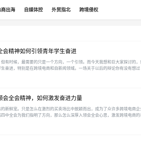
电商出海
自媒体控
外贸指北
跨境侵权
全会精神如何引领青年学生奋进
，但有时候，最需要的只是一个方向，一个引领。而今天我想和巨大家探讨的，
学生奋进，特别是在跨境电商和自新闻领域。一场关于以后的辩论你有没有想过
大的舞台，而我们是这玩···
领会全会精神，如何激发奋进力量
易的新鲜宠。只是怎么在激烈的买卖场比中脱颖而出，成为了众许多跨境电商企
届四中全会为我们指明了方向，那么怎么深厚入领会全会心思，激发跨境电商的
。一、 全会心思的核心···