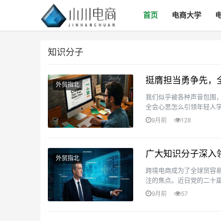
首页
电商大学
知识分子
挺膺担当勇争先，
外贸指北
我们似乎被各种声音包围
全会心思怎么引领年轻人
我们把地球想象成一个巨巨
9月前
128
广大知识分子深入
外贸指北
跨境电商成为了全球贸容
注的焦点。近日党的二十
力量呢？且听我磨蹭磨蹭道来
9月前
57