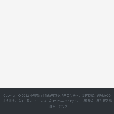
Copyright © 2022 小川电商本站所有数据均来自互联网，如有侵权，请联系QQ
进行删除。
鲁ICP备2021032846号-12
Powered by
小川电商
跨境电商外贸进出
口经验干货分享