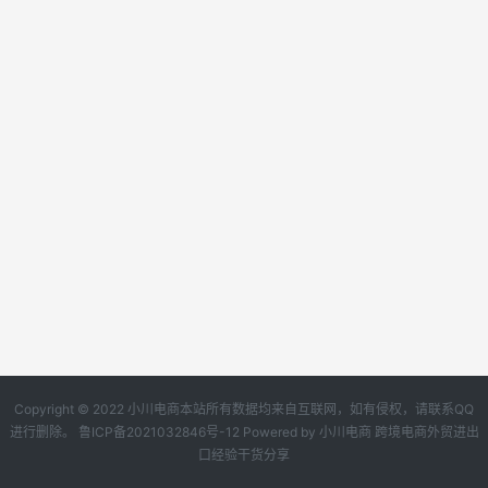
Copyright © 2022 小川电商本站所有数据均来自互联网，如有侵权，请联系QQ
进行删除。
鲁ICP备2021032846号-12
Powered by
小川电商
跨境电商外贸进出
口经验干货分享