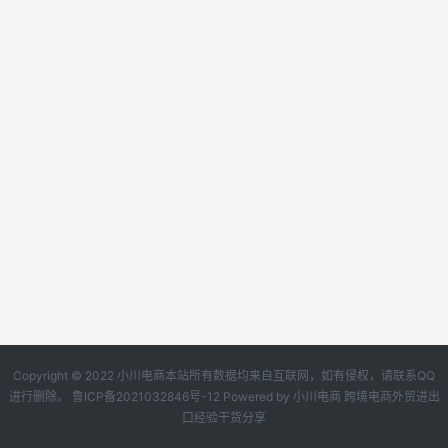
Copyright © 2022 小川电商本站所有数据均来自互联网，如有侵权，请联系QQ
进行删除。
鲁ICP备2021032846号-12
Powered by
小川电商
跨境电商外贸进出
口经验干货分享