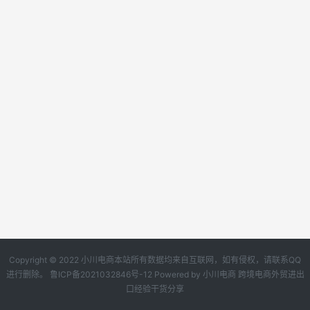
Copyright © 2022 小川电商本站所有数据均来自互联网，如有侵权，请联系QQ
进行删除。
鲁ICP备2021032846号-12
Powered by
小川电商
跨境电商外贸进出
口经验干货分享