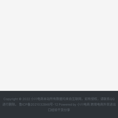
Copyright © 2022 小川电商本站所有数据均来自互联网，如有侵权，请联系QQ
进行删除。
鲁ICP备2021032846号-12
Powered by
小川电商
跨境电商外贸进出
口经验干货分享