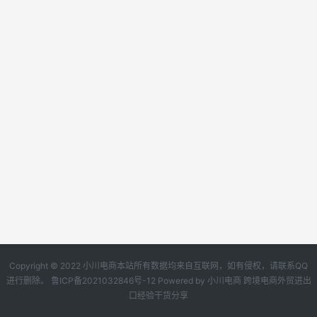
Copyright © 2022 小川电商本站所有数据均来自互联网，如有侵权，请联系QQ
进行删除。
鲁ICP备2021032846号-12
Powered by
小川电商
跨境电商外贸进出
口经验干货分享