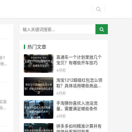
热门文章
直通车一个计划里放几个
手？
直通车一个计划里放几个宝
宝贝？有哪些开车技巧
到账户
贝？有哪些开车技巧
4月前
淘宝1212超级红包怎么领
淘宝1212超级红包怎么领
取？具体适用哪些商品或
取？具体适用哪些商品或活
活动
4月前
动
买卖
手淘猜你喜欢入池没流
标关
手淘猜你喜欢入池没流量，
量，需要满足哪些条件
需要满足哪些条件
4月前
拼多多如何精准计算并有
拼多多如何精准计算并有效
效提升客服回复率