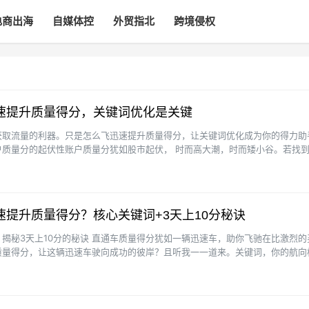
电商出海
自媒体控
外贸指北
跨境侵权
速提升质量得分，关键词优化是关键
获取流量的利器。只是怎么飞迅速提升质量得分，让关键词优化成为你的得力助
户质量分的起伏性账户质量分犹如股市起伏， 时而高大潮，时而矮小谷。若找
无法优化，不妨暂停推广···
提升质量得分？核心关键词+3天上10分秘诀
揭秘3天上10分的秘诀 直通车质量得分犹如一辆迅速车，助你飞驰在比激烈的
质量得分，让这辆迅速车驶向成功的彼岸？且听我一一道来。关键词，你的航向
精准地指向潜在顾客。···