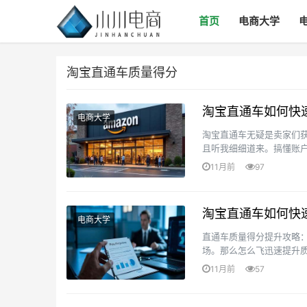
首页
电商大学
淘宝直通车质量得分
淘宝直通车如何快
电商大学
淘宝直通车无疑是卖家们
且听我细细道来。搞懂账
质量分持续走矮小，长远期
11月前
97
淘宝直通车如何快速
电商大学
直通车质量得分提升攻略：
场。那么怎么飞迅速提升
键词就像是航行的指南针，
11月前
57