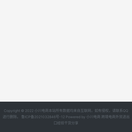
Copyright © 2022 小川电商本站所有数据均来自互联网，如有侵权，请联系QQ
进行删除。
鲁ICP备2021032846号-12
Powered by
小川电商
跨境电商外贸进出
口经验干货分享